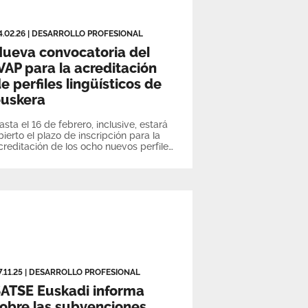
4.02.26
|
DESARROLLO PROFESIONAL
ueva convocatoria del
VAP para la acreditación
e perfiles lingüísticos de
euskera
asta el 16 de febrero, inclusive, estará
bierto el plazo de inscripción para la
creditación de los ocho nuevos perfiles
ingüísticos de euskera
7.11.25
|
DESARROLLO PROFESIONAL
ATSE Euskadi informa
obre las subvenciones