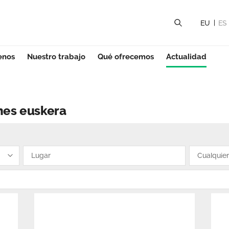
EU
ES
enos
Nuestro trabajo
Qué ofrecemos
Actualidad
ditaciones eusker
nes euskera