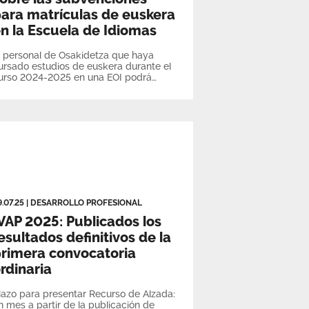
ara matrículas de euskera
n la Escuela de Idiomas
l personal de Osakidetza que haya
ursado estudios de euskera durante el
urso 2024-2025 en una EOI podrá
olicitar la ayuda hasta el 9 de
oviembre
9.07.25
|
DESARROLLO PROFESIONAL
VAP 2025: Publicados los
esultados definitivos de la
rimera convocatoria
rdinaria
lazo para presentar Recurso de Alzada:
n mes a partir de la publicación de