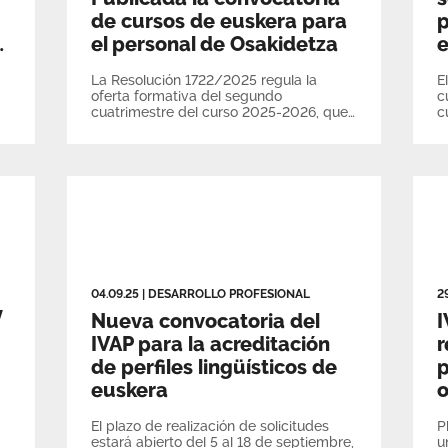
de cursos de euskera para
p
s
el personal de Osakidetza
e
La Resolución 1722/2025 regula la
E
oferta formativa del segundo
c
cuatrimestre del curso 2025-2026, que
c
incluye liberaciones parciales y totales
s
para la formación lingüística del
n
personal sanitario
04.09.25
|
DESARROLLO PROFESIONAL
2
y
Nueva convocatoria del
I
IVAP para la acreditación
r
de perfiles lingüísticos de
p
euskera
o
El plazo de realización de solicitudes
P
estará abierto del 5 al 18 de septiembre,
u