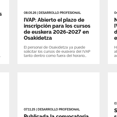
s
08.05.26
|
DESARROLLO PROFESIONAL
0
IVAP: Abierto el plazo de
N
inscripción para los cursos
I
de euskera 2026-2027 en
d
Osakidetza
El personal de Osakidetza ya puede
H
solicitar los cursos de euskera del IVAP
a
tanto dentro como fuera del horario
a
laboral. El plazo para solicitar los cursos
l
dentro del horario laboral finalizará el
próximo 17 de mayo
0
S
07.11.25
|
DESARROLLO PROFESIONAL
Publicada la convocatoria
s