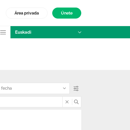
Área privada
Únete
Euskadi
a - Euskadi