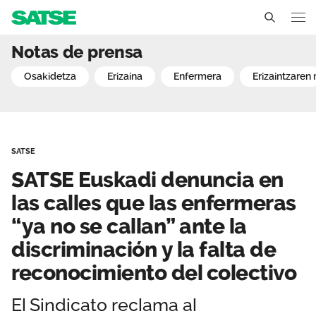
SATSE Euskadi denuncia en
Notas de prensa
Euskadi
osakidetza
erizaina
enfermera
erizaintzare
Conócenos
Un sindicato profesional e independiente
Nuestro trabajo
SATSE
Delegados Sindicales
Ámbitos de negociación
Qué ofrecemos
SATSE Euskadi denuncia en
Estructura organizativa
Secciones sindicales
las calles que las enfermeras
Actualidad
“ya no se callan” ante la
Transparencia
Servicios
Acción Sindical
EU
ES
discriminación y la falta de
Ventajas
reconocimiento del colectivo
Noticias
Contáctanos
Sala de prensa
El Sindicato reclama al