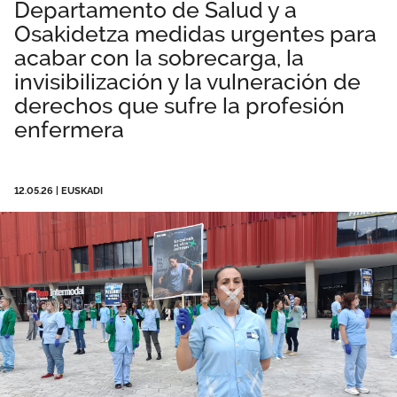
Departamento de Salud y a
Empleo
Osakidetza medidas urgentes para
acabar con la sobrecarga, la
Área privada
Documentos
invisibilización y la vulneración de
derechos que sufre la profesión
Vídeos
Únete
enfermera
Salud Laboral
Temas
12.05.26
|
EUSKADI