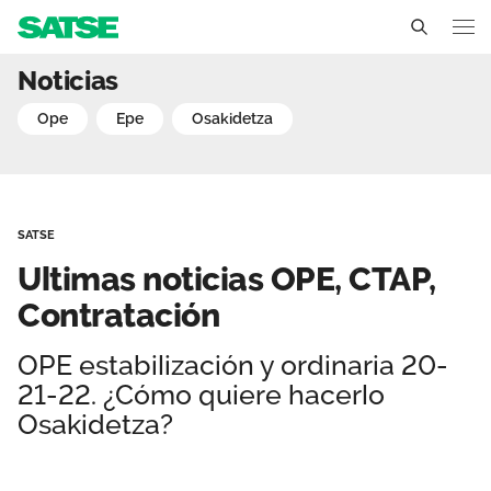
Ultimas noticias OPE, CT
Noticias
Euskadi
ope
epe
osakidetza
Conócenos
Un sindicato profesional e independiente
Nuestro trabajo
SATSE
Delegados Sindicales
Ámbitos de negociación
Qué ofrecemos
Ultimas noticias OPE, CTAP,
Estructura organizativa
Secciones sindicales
Contratación
Actualidad
Transparencia
Servicios
OPE estabilización y ordinaria 20-
Acción Sindical
EU
ES
21-22. ¿Cómo quiere hacerlo
Ventajas
Noticias
Osakidetza?
Contáctanos
Sala de prensa