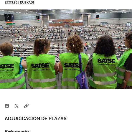
27.03.25
|
EUSKADI
Empleo
Área privada
Documentos
Vídeos
Únete
Salud Laboral
Temas
ADJUDICACIÓN DE PLAZAS
Enfermería