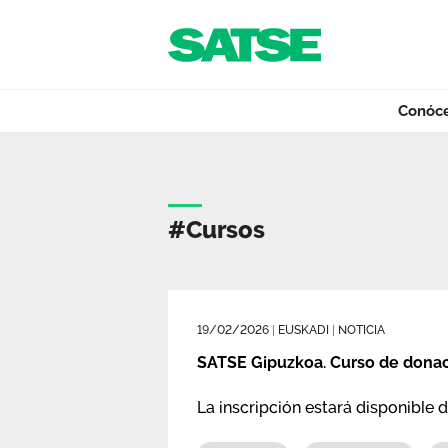
Navegación
Saltar al contenido
Conóc
Etiqueta - Euskad
Conócenos
#cursos
Nuestro trabajo
19/02/2026
|
EUSKADI
|
NOTICIA
Qué ofrecemos
SATSE Gipuzkoa. Curso de donaci
La inscripción estará disponible 
Actualidad