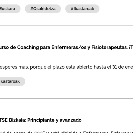
#euskara
#osakidetza
#ikastaroak
urso de Coaching para Enfermeras/os y Fisioterapeutas. ¡T
esperes más, porque el plazo está abierto hasta el 31 de en
#ikastaroak
SE Bizkaia: Principiante y avanzado