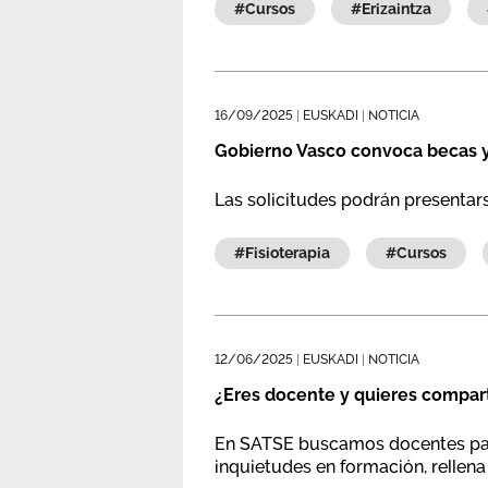
#cursos
#erizaintza
16/09/2025
|
EUSKADI
|
NOTICIA
Gobierno Vasco convoca becas y 
Las solicitudes podrán presentars
#fisioterapia
#cursos
12/06/2025
|
EUSKADI
|
NOTICIA
¿Eres docente y quieres compart
En SATSE buscamos docentes para 
inquietudes en formación, rellena