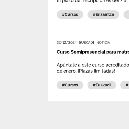
El plazo de inscripción es del 7 a
#cursos
#erizaintza
27/12/2024
|
EUSKADI
|
NOTICIA
Curso Semipresencial para matro
Apúntate a este curso acreditado 
de enero. ¡Plazas limitadas!
#cursos
#euskadi