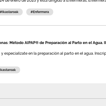
l 24 de enero de 2025 y está dirigido a Enfermeras, Enfermera
#ikastaroak
#enfermera
nas: Método AIPAP® de Preparación al Parto en el Agua. II
y especialízate en la preparación al parto en el agua. Inscri
#ikastaroak