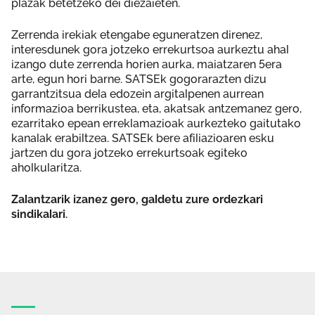
plazak betetzeko dei diezaieten.
Zerrenda irekiak etengabe eguneratzen direnez,
interesdunek gora jotzeko errekurtsoa aurkeztu ahal
izango dute zerrenda horien aurka, maiatzaren 5era
arte, egun hori barne. SATSEk gogorarazten dizu
garrantzitsua dela edozein argitalpenen aurrean
informazioa berrikustea, eta, akatsak antzemanez gero,
ezarritako epean erreklamazioak aurkezteko gaitutako
kanalak erabiltzea. SATSEk bere afiliazioaren esku
jartzen du gora jotzeko errekurtsoak egiteko
aholkularitza.
Zalantzarik izanez gero, galdetu zure ordezkari
sindikalari.