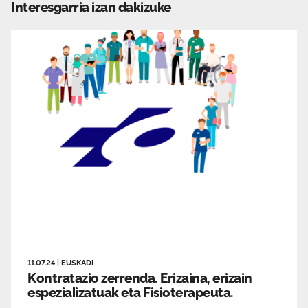
Interesgarria izan dakizuke
11.07.24
|
EUSKADI
Kontratazio zerrenda. Erizaina, erizain
espezializatuak eta Fisioterapeuta.