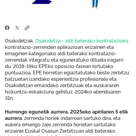
Osakidetzak,
Osakidetza - aldi baterako kontratazioko
kontratazio-zerrenden aplikazioan, erizainen eta
emaginen kategoriako aldi baterako kontratazio-
zerrendak integratu eta eguneratuko dituela iragarri
du, 2018-19ko EPEko oposizio-fasean lortutako
puntuazioa, EPE horretan egiaztatutako beste zerbitzu
batzuetan izandako esperientzia profesionala eta
Osakidetzan emandako zerbitzuak eta euskararen
hizkuntza-eskakizuna gehituz, 2024ko abenduaren
31n.
Hurrengo egunetik aurrera, 2025eko apirilaren 5 etik
aurrera
, zerrenda horiek indarrean sartuko dira, eta
aukera emango zaie zerrenda horietan sartutako
erizainei Euskal Osasun Zerbitzuan aldi baterako