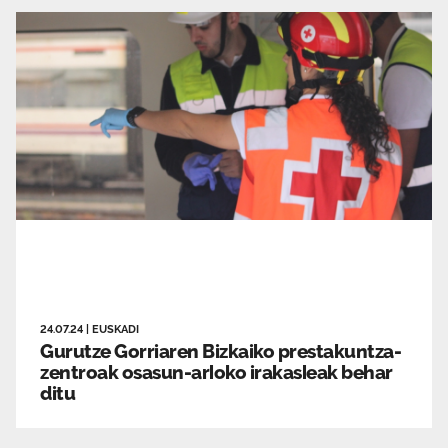
24.07.24
|
EUSKADI
Gurutze Gorriaren Bizkaiko prestakuntza-
zentroak osasun-arloko irakasleak behar
ditu