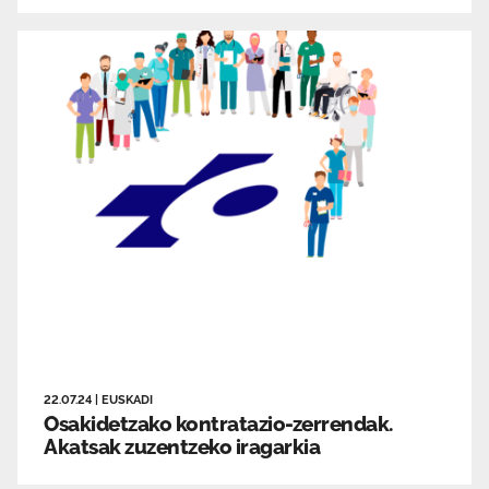
22.07.24
|
EUSKADI
Osakidetzako kontratazio-zerrendak.
Akatsak zuzentzeko iragarkia