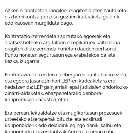
Azken hilabeteetan, langileei eragiten dieten hautaketa
eta hornikuntza prozesu guztien kudeaketa geldirik
edo kaosean murgilduta dago.
Kontratazio-zerrendetan sortutako egoerak eta
akatsez beteriko argitalpen errepikatuek kalte larria
eragiten diete zerrenda horietan dauden pertsonei.
Puntu honetan segurtasun eza erabatekoa da, eta
kezka, izugarria.
Kontratazio-zerrendena icebergaren punta baino ez da,
eta egoera jasanezin hori LEP-en kudeaketara ere
hedatzen da: LEP gainjarriak, epai judizialen ondoriozko
oinarri-aldaketak, ebazpenetarako denbora-
konpromisoak haustea, etab.
Era berean, lekualdatze eta mugikortasun prozesuek
urteetako atzerapenak dituzte, eta ez dirudi
konponbiderik edo deialdirik egingo denik, salbu eta
konponbidea zuzendaritzak Aurrera eraman nahi