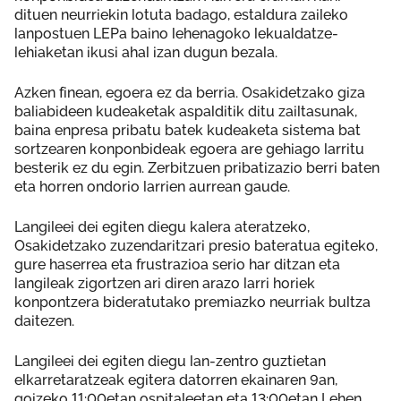
dituen neurriekin lotuta badago, estaldura zaileko
lanpostuen LEPa baino lehenagoko lekualdatze-
lehiaketan ikusi ahal izan dugun bezala.
Azken finean, egoera ez da berria. Osakidetzako giza
baliabideen kudeaketak aspalditik ditu zailtasunak,
baina enpresa pribatu batek kudeaketa sistema bat
sortzearen konponbideak egoera are gehiago larritu
besterik ez du egin. Zerbitzuen pribatizazio berri baten
eta horren ondorio larrien aurrean gaude.
Langileei dei egiten diegu kalera ateratzeko,
Osakidetzako zuzendaritzari presio bateratua egiteko,
gure haserrea eta frustrazioa serio har ditzan eta
langileak zigortzen ari diren arazo larri horiek
konpontzera bideratutako premiazko neurriak bultza
daitezen.
Langileei dei egiten diegu lan-zentro guztietan
elkarretaratzeak egitera datorren ekainaren 9an,
goizeko 11:00etan ospitaleetan eta 13:00etan Lehen