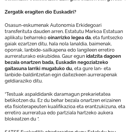
Zergatik eragiten dio Euskadiri?
Osasun-eskumenak Autonomia Erkidegoari
transferituta dauden arren, Estatutu Markoa Estatuan
aplikatu beharreko
oinarrizko legea da
, eta funtsezko
gaiak ezartzen ditu, hala nola lanaldia, baimenak,
oporrak, lanbide-sailkapena edo langileen erretiro
aurreraturako eskubidea. Gaur egun
idatzita dagoen
bezala onartzen bada, Euskadin negoziatzeko
gaitasuna larriki mugatuko du,
eta gure lan- eta
lanbide-baldintzetan egin daitezkeen aurrerapenak
geldiaraziko ditu.
"Testuak aspaldidanik daramagun prekarietatea
betikotzen du. Ez du behar bezala onartzen erizainen
eta fisioterapeuten kualifikazioa eta erantzukizuna, eta
erretiro aurreratua edo partziala hartzeko aukera
blokeatzen du ".