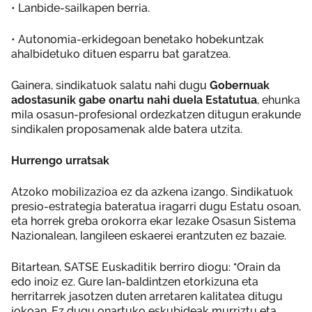
• Lanbide-sailkapen berria.
• Autonomia-erkidegoan benetako hobekuntzak
ahalbidetuko dituen esparru bat garatzea.
Gainera, sindikatuok salatu nahi dugu
Gobernuak
adostasunik gabe onartu nahi duela Estatutua
, ehunka
mila osasun-profesional ordezkatzen ditugun erakunde
sindikalen proposamenak alde batera utzita.
Hurrengo urratsak
Atzoko mobilizazioa ez da azkena izango. Sindikatuok
presio-estrategia bateratua iragarri dugu Estatu osoan,
eta horrek greba orokorra ekar lezake Osasun Sistema
Nazionalean, langileen eskaerei erantzuten ez bazaie.
Bitartean, SATSE Euskaditik berriro diogu: "Orain da
edo inoiz ez. Gure lan-baldintzen etorkizuna eta
herritarrek jasotzen duten arretaren kalitatea ditugu
jokoan. Ez dugu onartuko eskubideak murriztu eta