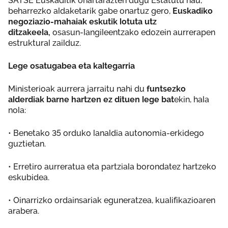
SATSE Euskaditik ohartarazten dugu Estatutu hau,
beharrezko aldaketarik gabe onartuz gero,
Euskadiko
negoziazio-mahaiak eskutik lotuta utz
ditzakeela,
osasun-langileentzako edozein aurrerapen
estruktural zailduz.
Lege osatugabea eta kaltegarria
Ministerioak aurrera jarraitu nahi du
funtsezko
alderdiak barne hartzen ez dituen lege bat
ekin, hala
nola:
• Benetako 35 orduko lanaldia autonomia-erkidego
guztietan.
• Erretiro aurreratua eta partziala borondatez hartzeko
eskubidea.
• Oinarrizko ordainsariak eguneratzea, kualifikazioaren
arabera.