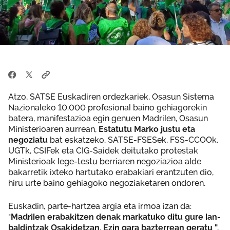
Atzo, SATSE Euskadiren ordezkariek, Osasun Sistema
Nazionaleko 10.000 profesional baino gehiagorekin
batera, manifestazioa egin genuen Madrilen, Osasun
Ministerioaren aurrean,
Estatutu Marko justu eta
negoziatu
bat eskatzeko. SATSE-FSESek, FSS-CCOOk,
UGTk, CSIFek eta CIG-Saidek deitutako protestak
Ministerioak lege-testu berriaren negoziazioa alde
bakarretik ixteko hartutako erabakiari erantzuten dio,
hiru urte baino gehiagoko negoziaketaren ondoren.
Euskadin, parte-hartzea argia eta irmoa izan da:
"
Madrilen erabakitzen denak markatuko ditu gure lan-
baldintzak Osakidetzan. Ezin gara bazterrean geratu ".