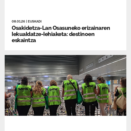
08.01.26
|
EUSKADI
Osakidetza-Lan Osasuneko erizainaren
lekualdatze-lehiaketa: destinoen
eskaintza