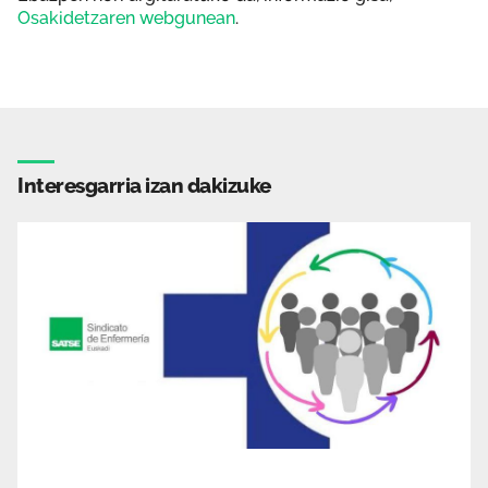
Osakidetzaren webgunean
.
Interesgarria izan dakizuke