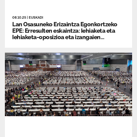
08.10.25
|
EUSKADI
Lan Osasuneko Erizaintza Egonkortzeko
EPE: Erresulten eskaintza: lehiaketa eta
lehiaketa-oposizioa eta izangaien
zerrenda