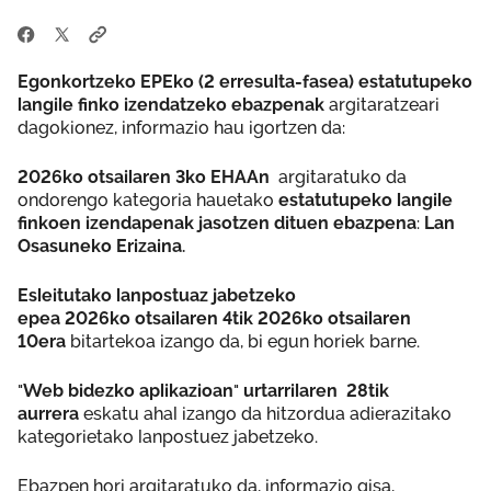
Egonkortzeko EPEko (2 erresulta-fasea) estatutupeko
langile finko izendatzeko ebazpenak
argitaratzeari
dagokionez, informazio hau igortzen da:
2026ko otsailaren 3ko EHAAn
argitaratuko da
ondorengo kategoria hauetako
estatutupeko langile
finkoen izendapenak jasotzen dituen ebazpena
:
Lan
Osasuneko Erizaina.
Esleitutako lanpostuaz jabetzeko
epea 2026ko otsailaren 4tik 2026ko otsailaren
10era
bitartekoa izango da, bi egun horiek barne.
"
Web bidezko aplikazioan
"
urtarrilaren 28tik
aurrera
eskatu ahal izango da hitzordua adierazitako
kategorietako lanpostuez jabetzeko.
Ebazpen hori argitaratuko da, informazio gisa,