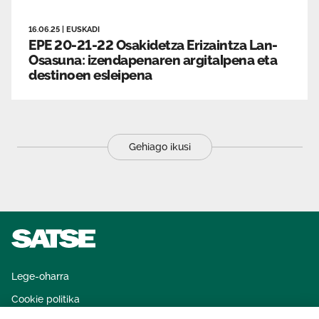
16.06.25
|
EUSKADI
EPE 20-21-22 Osakidetza Erizaintza Lan-
Osasuna: izendapenaren argitalpena eta
destinoen esleipena
Gehiago ikusi
Lege-oharra
Cookie politika