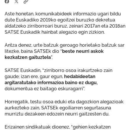
Aste honetan, komunikabideek informazio ugari bildu
dute Euskadiko 2019ko egoitzei buruzko dekretua
aldatzeko zirriborroari buruz, zeinari 2017an eta 2018an
SATSE Euskadik hainbat alegazio egin zizkion.
Antza denez, urte batzuk geroago horietako batzuk sar
litezke, baina SATSEk dio “
beste neurri askok
kezkatzen gaituztela
”.
SATSE Euskadin, “zirriborro osoa irakurtzeko zain
gaude; izan ere, gaur egun,
hedabideetan
argitaratutako informazioa baino ez dugu,
dokumentua ez baitago eskuragarri”.
Horregatik, testu osoa eduki eta dagozkion alegazioak
aurkezteko zain, SATSEk egoiliarren segurtasuna
murriztu dezakeen edozein neurri gaitzesten du.
Erizainen sindikatuak dioenez, “gehien kezkatzen