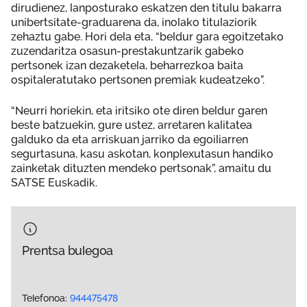
dirudienez, lanposturako eskatzen den titulu bakarra
unibertsitate-graduarena da, inolako titulaziorik
zehaztu gabe. Hori dela eta, “beldur gara egoitzetako
zuzendaritza osasun-prestakuntzarik gabeko
pertsonek izan dezaketela, beharrezkoa baita
ospitaleratutako pertsonen premiak kudeatzeko”.
“Neurri horiekin, eta iritsiko ote diren beldur garen
beste batzuekin, gure ustez, arretaren kalitatea
galduko da eta arriskuan jarriko da egoiliarren
segurtasuna, kasu askotan, konplexutasun handiko
zainketak dituzten mendeko pertsonak”, amaitu du
SATSE Euskadik.
Prentsa bulegoa
Telefonoa:
944475478