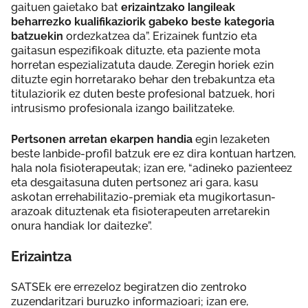
gaituen gaietako bat
erizaintzako langileak
beharrezko kualifikaziorik gabeko beste kategoria
batzuekin
ordezkatzea da”. Erizainek funtzio eta
gaitasun espezifikoak dituzte, eta paziente mota
horretan espezializatuta daude. Zeregin horiek ezin
dituzte egin horretarako behar den trebakuntza eta
titulaziorik ez duten beste profesional batzuek, hori
intrusismo profesionala izango bailitzateke.
Pertsonen arretan ekarpen handia
egin lezaketen
beste lanbide-profil batzuk ere ez dira kontuan hartzen,
hala nola fisioterapeutak; izan ere, “adineko pazienteez
eta desgaitasuna duten pertsonez ari gara, kasu
askotan errehabilitazio-premiak eta mugikortasun-
arazoak dituztenak eta fisioterapeuten arretarekin
onura handiak lor daitezke”.
Erizaintza
SATSEk ere errezeloz begiratzen dio zentroko
zuzendaritzari buruzko informazioari; izan ere,