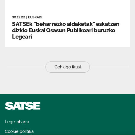
30.12.22
|
EUSKADI
SATSEk “beharrezko aldaketak” eskatzen
dizkio Euskal Osasun Publikoari buruzko
Legeari
Gehiago ikusi
Lege-oharra
Cookie politika