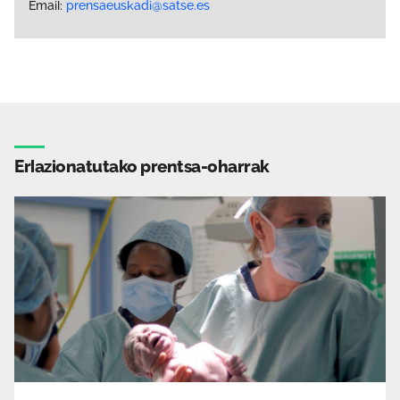
Email:
prensaeuskadi@satse.es
Erlazionatutako prentsa-oharrak