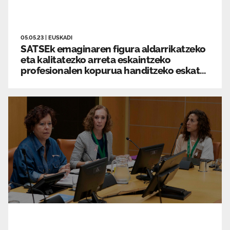
05.05.23
|
EUSKADI
SATSEk emaginaren figura aldarrikatzeko
eta kalitatezko arreta eskaintzeko
profesionalen kopurua handitzeko eskatu
du