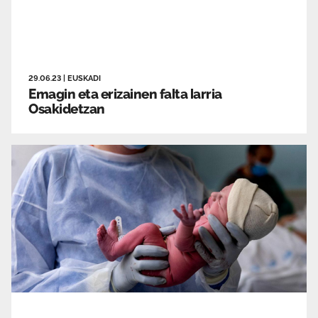
29.06.23
|
EUSKADI
Emagin eta erizainen falta larria
Osakidetzan