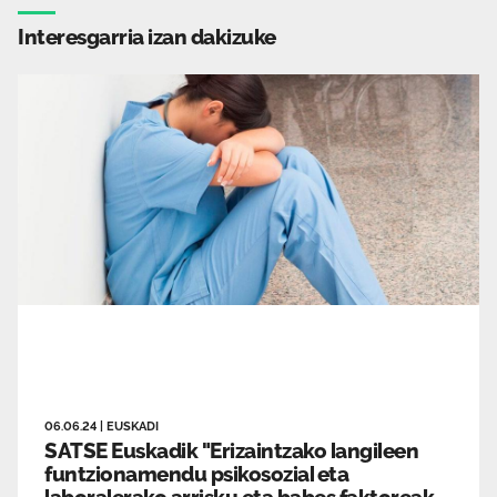
Interesgarria izan dakizuke
06.06.24
|
EUSKADI
SATSE Euskadik "Erizaintzako langileen
funtzionamendu psikosozial eta
laboralerako arrisku eta babes faktoreak,