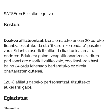
SATSEren Bizkaiko egoitza
Kostua:
Doakoa afiliatuentzat.
Izena emateko unean 20 euroko
fidantza eskatuko da eta "itxaron-zerrendara" pasako
zara. Fidantza osorik itzuliko da ikasturtea amaitu
ondoren. Edukiera gainditzeagatik onartzen ez diren
pertsonei ere osorik itzuliko zaie, edo ikastaroa hasi
baino 24 ordu lehenago bertaratuko ez direla
ohartarazten dutenei.
120 € afiliatu gabeko pertsonentzat. (itzultzeko
aukerarik gabe)
Egiaztatua:
2kreditu