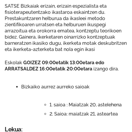
SATSE Bizkaiak erizain, erizain espezialista eta
fisioterapeutentzako ikastaroa eskaintzen du.
Prestakuntzaren helburua da ikasleei metodo
zientifikoaren urratsen eta helburuen ikuspegi
arrazoitua eta orokorra ematea, kontzeptu teorikoen
bidez. Gainera, ikerketaren oinarrizko kontzeptuak
barneratzen ikasiko dugu, ikerketa motak deskubritzen
eta ikerketa-azterketa bat nola egin ikasi
Eskolak
GOIZEZ 09:00etatik 13:00etara edo
ARRATSALDEZ 16:00etatik 20:00etara
izango dira.
Bizkaiko aurrez aurreko saioak
1. saioa : Maiatzak 20, astelehena
2. Saioa: maiatzak 21, asteartea
Lekua: