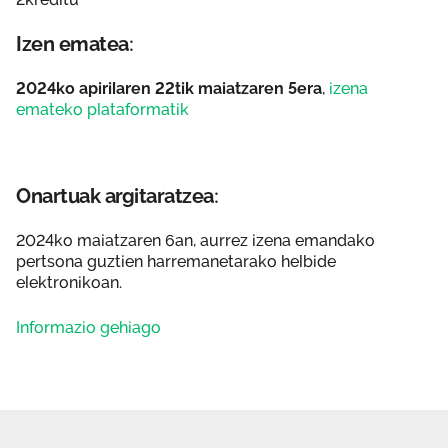
Izen ematea:
2024ko apirilaren 22tik maiatzaren 5era
,
izena
emateko plataformatik
Onartuak argitaratzea:
2024ko maiatzaren 6an, aurrez izena emandako
pertsona guztien harremanetarako helbide
elektronikoan.
Informazio gehiago