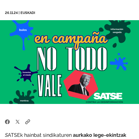
Enplegua
26.11.24
|
EUSKADI
Arlo pribatua
Dokumentuak
Bideoak
Bat egin
Lan Osasuna
Temas
S
ATSEk hainbat sindikaturen
aurkako lege-ekintzak