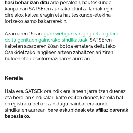
hasi behar izan ditu
arlo penalean, hauteskunde-
kanpainan SATSEren aurkako ekintza larriak egin
direlako, kaltea eragin eta hauteskunde-etekina
lortzeko asmo bakarrarekin.
Azaroaren 15ean
, gure webgunean gogoeta egitera
deitu genituen gainerako sindikatuak,
SATSEren
kaltetan azaroaren 28an botoa ematera deitutako
Osakidetzako langileen artean zabaltzen ari ziren
buloen eta desinformazioaren aurrean.
Kereila
Hala ere, SATSEk oraindik ere lanean jarraitzen duenez
eta bere lan sindikalari kalte egiten dionez, kereila bat
erregistratu behar izan dugu hainbat erakunde
sindikalen aurrean,
bere eskubideak eta afiliazioarenak
babesteko.