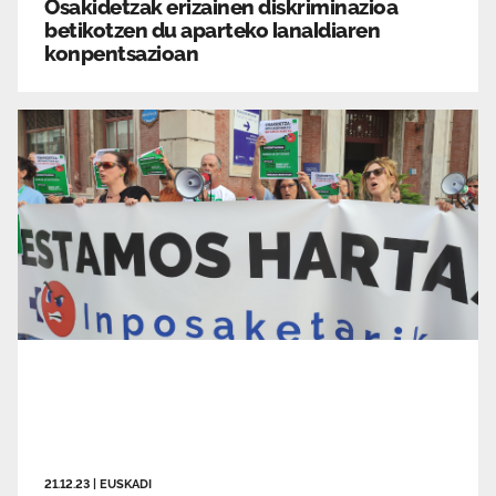
Osakidetzak erizainen diskriminazioa
betikotzen du aparteko lanaldiaren
konpentsazioan
21.12.23
|
EUSKADI