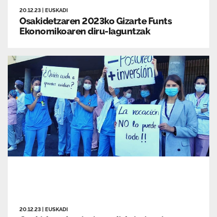
20.12.23
|
EUSKADI
Osakidetzaren 2023ko Gizarte Funts
Ekonomikoaren diru-laguntzak
20.12.23
|
EUSKADI