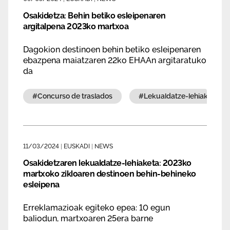
Osakidetza: Behin betiko esleipenaren
argitalpena 2023ko martxoa
Dagokion destinoen behin betiko esleipenaren
ebazpena maiatzaren 22ko EHAAn argitaratuko
da
#concurso de traslados
#lekualdatze-lehiaketa
11/03/2024
|
EUSKADI
|
NEWS
Osakidetzaren lekualdatze-lehiaketa: 2023ko
martxoko zikloaren destinoen behin-behineko
esleipena
Erreklamazioak egiteko epea: 10 egun
baliodun, martxoaren 25era barne