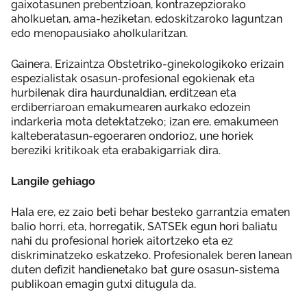
gaixotasunen prebentzioan, kontrazepziorako
aholkuetan, ama-heziketan, edoskitzaroko laguntzan
edo menopausiako aholkularitzan.
Gainera, Erizaintza Obstetriko-ginekologikoko erizain
espezialistak osasun-profesional egokienak eta
hurbilenak dira haurdunaldian, erditzean eta
erdiberriaroan emakumearen aurkako edozein
indarkeria mota detektatzeko; izan ere, emakumeen
kalteberatasun-egoeraren ondorioz, une horiek
bereziki kritikoak eta erabakigarriak dira.
Langile gehiago
Hala ere, ez zaio beti behar besteko garrantzia ematen
balio horri, eta, horregatik, SATSEk egun hori baliatu
nahi du profesional horiek aitortzeko eta ez
diskriminatzeko eskatzeko. Profesionalek beren lanean
duten defizit handienetako bat gure osasun-sistema
publikoan emagin gutxi ditugula da.