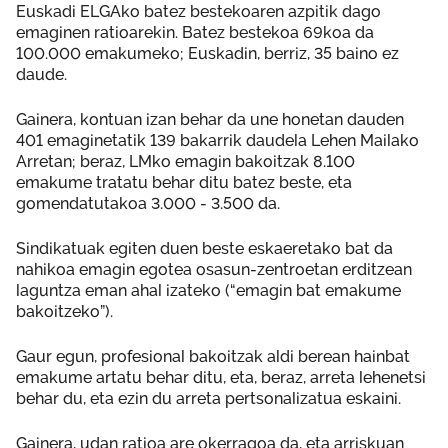
Euskadi ELGAko batez bestekoaren azpitik dago
emaginen ratioarekin. Batez bestekoa 69koa da
100.000 emakumeko; Euskadin, berriz, 35 baino ez
daude.
Gainera, kontuan izan behar da une honetan dauden
401 emaginetatik 139 bakarrik daudela Lehen Mailako
Arretan; beraz, LMko emagin bakoitzak 8.100
emakume tratatu behar ditu batez beste, eta
gomendatutakoa 3.000 - 3.500 da.
Sindikatuak egiten duen beste eskaeretako bat da
nahikoa emagin egotea osasun-zentroetan erditzean
laguntza eman ahal izateko (“emagin bat emakume
bakoitzeko”).
Gaur egun, profesional bakoitzak aldi berean hainbat
emakume artatu behar ditu, eta, beraz, arreta lehenetsi
behar du, eta ezin du arreta pertsonalizatua eskaini.
Gainera, udan ratioa are okerragoa da, eta arriskuan