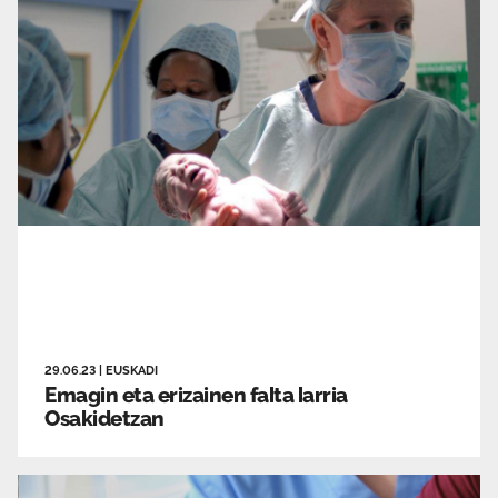
29.06.23
|
EUSKADI
Emagin eta erizainen falta larria
Osakidetzan