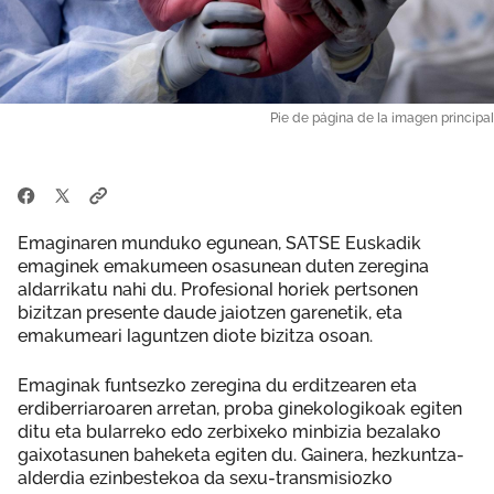
Pie de página de la imagen principal
Emaginaren munduko egunean, SATSE Euskadik
emaginek emakumeen osasunean duten zeregina
aldarrikatu nahi du. Profesional horiek pertsonen
bizitzan presente daude jaiotzen garenetik, eta
emakumeari laguntzen diote bizitza osoan.
Emaginak funtsezko zeregina du erditzearen eta
erdiberriaroaren arretan, proba ginekologikoak egiten
ditu eta bularreko edo zerbixeko minbizia bezalako
gaixotasunen baheketa egiten du. Gainera, hezkuntza-
alderdia ezinbestekoa da sexu-transmisiozko