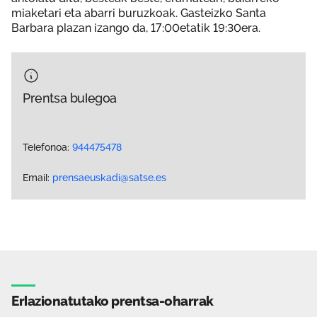
miaketari eta abarri buruzkoak. Gasteizko Santa
Barbara plazan izango da, 17:00etatik 19:30era.
Prentsa bulegoa
Telefonoa:
944475478
Email:
prensaeuskadi@satse.es
Erlazionatutako prentsa-oharrak