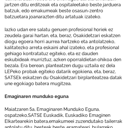
jartzen ditu erditzeak eta ospitaleetako beste jarduera
batzuk, edo emakumeak beste osasun-zentro
batzuetara joanarazten ditu artatuak izateko.
Iazko udan ere salatu genuen profesional horiek ez
zeudela garai hartan, eta, beraz, Osakidetzari eskatzen
diogu egoera horri aurrea hartzeko eta antolatzeko,
kalitatezko arreta eskaini ahal izateko, eta profesional
gehiago kontratatuz egiteko, eta ez dauden
eskubideak murriztuz, azken oporraldietan ohikoa den
bezala. Era berean, planteatzen dugu uztaila ez dela
LEPeko probak egiteko datarik egokiena, eta, beraz,
SATSEk eskatzen du Osakidetzari birplanteatzea datak
une egokiago batera mugitzea.
Emaginaren munduko eguna
Maiatzaren 5a, Emaginaren Munduko Eguna,
ospatzeko,SATSE Euskadik, Euskadiko Emaginen
Elkartearekin batera,emakumeei zuzendutako tailerrak
antolatu ditu, besteak beste, eramateari, bularreko