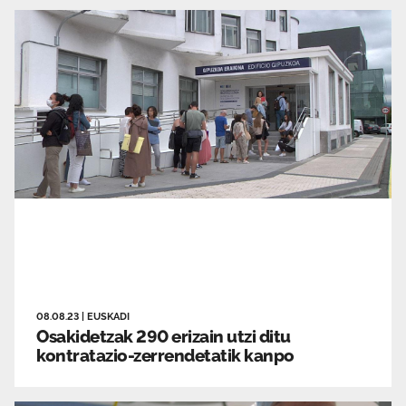
08.08.23
|
EUSKADI
Osakidetzak 290 erizain utzi ditu
kontratazio-zerrendetatik kanpo