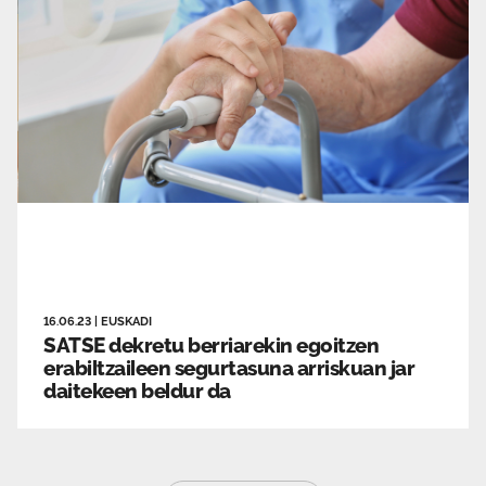
16.06.23
|
EUSKADI
SATSE dekretu berriarekin egoitzen
erabiltzaileen segurtasuna arriskuan jar
daitekeen beldur da