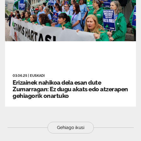
03.06.25
|
EUSKADI
Erizainek nahikoa dela esan dute
Zumarragan: Ez dugu akats edo atzerapen
gehiagorik onartuko
Gehiago ikusi