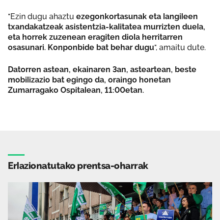
"Ezin dugu ahaztu
ezegonkortasunak eta langileen
txandakatzeak asistentzia-kalitatea murrizten duela,
eta horrek zuzenean eragiten diola herritarren
osasunari. Konponbide bat behar dugu
", amaitu dute.
Datorren astean, ekainaren 3an, asteartean, beste
mobilizazio bat egingo da, oraingo honetan
Zumarragako Ospitalean, 11:00etan.
Erlazionatutako prentsa-oharrak