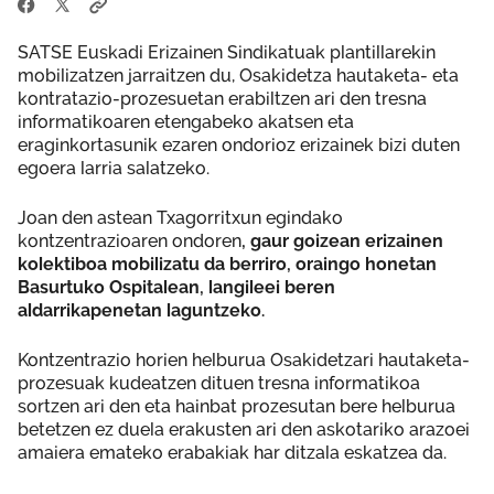
SATSE Euskadi Erizainen Sindikatuak plantillarekin
mobilizatzen jarraitzen du, Osakidetza hautaketa- eta
kontratazio-prozesuetan erabiltzen ari den tresna
informatikoaren etengabeko akatsen eta
eraginkortasunik ezaren ondorioz erizainek bizi duten
egoera larria salatzeko.
Joan den astean Txagorritxun egindako
kontzentrazioaren ondoren
, gaur goizean erizainen
kolektiboa mobilizatu da berriro, oraingo honetan
Basurtuko Ospitalean, langileei beren
aldarrikapenetan laguntzeko.
Kontzentrazio horien helburua Osakidetzari hautaketa-
prozesuak kudeatzen dituen tresna informatikoa
sortzen ari den eta hainbat prozesutan bere helburua
betetzen ez duela erakusten ari den askotariko arazoei
amaiera emateko erabakiak har ditzala eskatzea da.