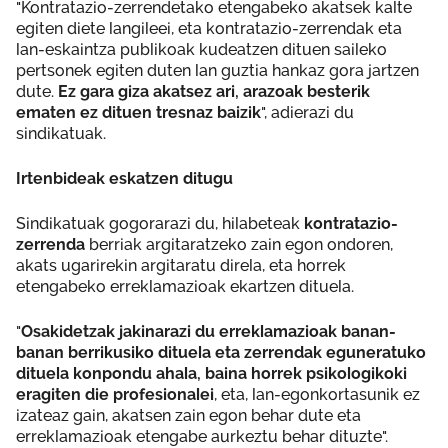
"Kontratazio-zerrendetako etengabeko akatsek kalte
egiten diete langileei, eta kontratazio-zerrendak eta
lan-eskaintza publikoak kudeatzen dituen saileko
pertsonek egiten duten lan guztia hankaz gora jartzen
dute.
Ez gara giza akatsez ari, arazoak besterik
ematen ez dituen tresnaz baizik
", adierazi du
sindikatuak.
Irtenbideak eskatzen ditugu
Sindikatuak gogorarazi du, hilabeteak
kontratazio-
zerrenda
berriak argitaratzeko zain egon ondoren,
akats ugarirekin argitaratu direla, eta horrek
etengabeko erreklamazioak ekartzen dituela.
"
Osakidetzak jakinarazi du erreklamazioak banan-
banan berrikusiko dituela eta zerrendak eguneratuko
dituela konpondu ahala, baina horrek psikologikoki
eragiten die profesionalei
, eta, lan-egonkortasunik ez
izateaz gain, akatsen zain egon behar dute eta
erreklamazioak etengabe aurkeztu behar dituzte".