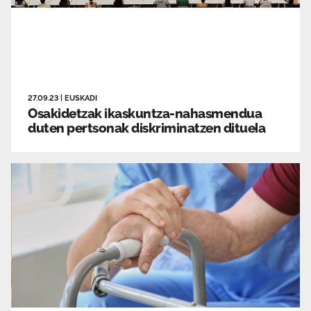
27.09.23
|
EUSKADI
Osakidetzak ikaskuntza-nahasmendua
duten pertsonak diskriminatzen dituela