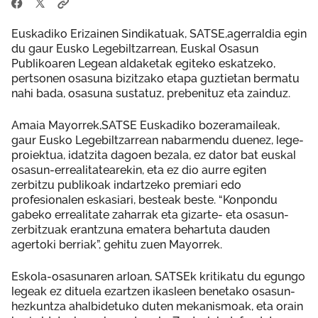
Euskadiko Erizainen Sindikatuak, SATSE,agerraldia egin
du gaur Eusko Legebiltzarrean, Euskal Osasun
Publikoaren Legean aldaketak egiteko eskatzeko,
pertsonen osasuna bizitzako etapa guztietan bermatu
nahi bada, osasuna sustatuz, prebenituz eta zainduz.
Amaia Mayorrek,SATSE Euskadiko bozeramaileak,
gaur Eusko Legebiltzarrean nabarmendu duenez, lege-
proiektua, idatzita dagoen bezala, ez dator bat euskal
osasun-errealitatearekin, eta ez dio aurre egiten
zerbitzu publikoak indartzeko premiari edo
profesionalen eskasiari, besteak beste. “Konpondu
gabeko errealitate zaharrak eta gizarte- eta osasun-
zerbitzuak erantzuna ematera behartuta dauden
agertoki berriak”, gehitu zuen Mayorrek.
Eskola-osasunaren arloan, SATSEk kritikatu du egungo
legeak ez dituela ezartzen ikasleen benetako osasun-
hezkuntza ahalbidetuko duten mekanismoak, eta orain