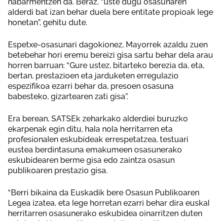
nabarmentzen da. Beraz, “uste dugu osasunaren
alderdi bat izan behar duela bere entitate propioak lege
honetan”, gehitu dute.
Espetxe-osasunari dagokionez, Mayorrek azaldu zuen
betebehar hori eremu bereizi gisa sartu behar dela arau
horren barruan: “Gure ustez, bitarteko berezia da, eta,
bertan, prestazioen eta jarduketen erregulazio
espezifikoa ezarri behar da, presoen osasuna
babesteko, gizartearen zati gisa”.
Era berean, SATSEk zeharkako alderdiei buruzko
ekarpenak egin ditu, hala nola herritarren eta
profesionalen eskubideak errespetatzea, testuari
eustea berdintasuna emakumeen osasunerako
eskubidearen berme gisa edo zaintza osasun
publikoaren prestazio gisa.
“Berri bikaina da Euskadik bere Osasun Publikoaren
Legea izatea, eta lege horretan ezarri behar dira euskal
herritarren osasunerako eskubidea oinarritzen duten