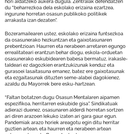
hori aldatzeko aukera dugula. Zentralak defendatzen
du “beharrezkoa dela eskolako erizaina ezartzea,
ingurune horretan osasun publikoko politikek
arrakasta izan dezaten”.
Bozeramailearen ustez, eskolako erizaina funtsezkoa
da osasunerako hezkuntzan eta gaixotasunaren
prebentzioan. Haurren eta nerabeen arretaren egungo
errealitateari erantzun behar diogu, eskola-orduetan
osasunerako eskubidearen babesa bermatuz, irakasle-
taldeari ez dagozkien erantzukizunak kenduz eta
gurasoei lasaitasuna emanez, batez ere gaixotasunak
eta ezgaitasunak dituzten seme-alabei dagokienez,
azaldu du Mayorrek bere esku-hartzean.
“Faltan botatzen dugu Osasun Mentalaren aipamen
espezifikoa, herritarren eskubide gisa”. Sindikatuak
adierazi duenez, osasunaren alderdi horretan sortzen
ari diren arazoen lekuko izaten ari gara gaur egun.
Pandemiak arazo horiek areagotu egin ditu herritar
guztien artean, eta haurren eta nerabeen artean