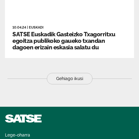
10.04.24
|
EUSKADI
SATSE Euskadik Gasteizko Txagorritxu
egoitza publikoko gaueko txandan
dagoen erizain eskasia salatu du
Gehiago ikusi
Lege-oharra