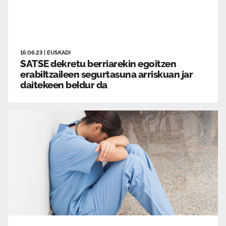
16.06.23
|
EUSKADI
SATSE dekretu berriarekin egoitzen
erabiltzaileen segurtasuna arriskuan jar
daitekeen beldur da