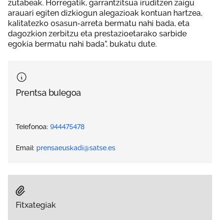
zutabeak. Horregatik, garrantzitsua iruditzen zaigu
arauari egiten dizkiogun alegazioak kontuan hartzea,
kalitatezko osasun-arreta bermatu nahi bada, eta
dagozkion zerbitzu eta prestazioetarako sarbide
egokia bermatu nahi bada”, bukatu dute.
Prentsa bulegoa
Telefonoa:
944475478
Email:
prensaeuskadi@satse.es
Fitxategiak