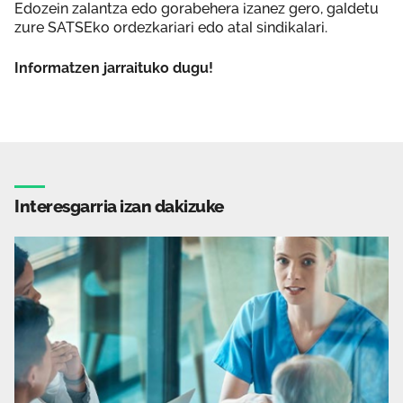
Edozein zalantza edo gorabehera izanez gero, galdetu
zure SATSEko ordezkariari edo atal sindikalari.
Informatzen jarraituko dugu!
Interesgarria izan dakizuke