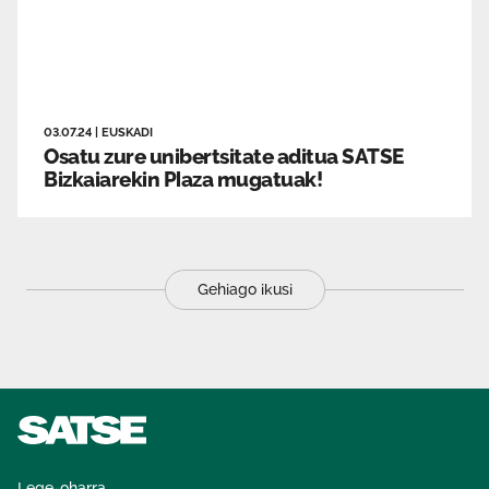
03.07.24
|
EUSKADI
Osatu zure unibertsitate aditua SATSE
Bizkaiarekin Plaza mugatuak!
Gehiago ikusi
Lege-oharra