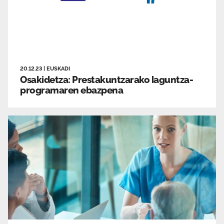
20.12.23
|
EUSKADI
Osakidetza: Prestakuntzarako laguntza-
programaren ebazpena