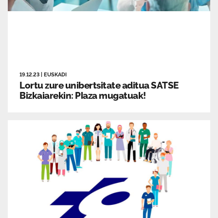
19.12.23
|
EUSKADI
Lortu zure unibertsitate aditua SATSE
Bizkaiarekin: Plaza mugatuak!