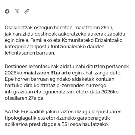
Osakidetzak ostegun honetan, maiatzaren 28an,
jakinarazi du destinoak aukeratzeko aukerak zabaldu
egin direla, Familiako eta Komunitateko Erizaintzako
kategoria/lanpostu funtzionalerako dauden
lehentasunen barruan.
Destinoen lehentasunak aldatu nahi dituzten pertsonek
2026ko
maiatzaren 31ra arte
egin ahal izango dute.
Epe horren barruan egindako aldaketak kontuan
hartuko dira kontratazio-zerrenden hurrengo
integrazioan eta eguneratzean; etete-data 2026ko
otsailaren 27a da.
SATSE Euskaditik jakinarazten dizugu lanpostuaren
tipologiagatik eta etorkizuneko garapenagatik
aplikazioa prest dagoela ESI osoa hautatzeko.