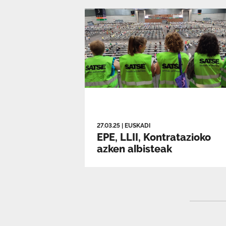
27.03.25
|
EUSKADI
EPE, LLII, Kontratazioko
azken albisteak