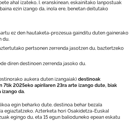
ete ahal izateko, I. eranskinean, eskainitako lanpostuak
baina ezin izango da, inola ere, benetan deitutako
n sartu ez den hautaketa-prozesua gainditu duten gainerako
n du.
baztertutako pertsonen zerrenda jasotzen du, baztertzeko
xede diren destinoen zerrenda jasoko du.
destinorako aukera duten izangaiak)
destinoak
 7tik 2025eko apirilaren 23ra arte izango dute, biak
 izango da.
dikoa egin beharko dute, destinoa behar bezala
la egiaztatzeko. Azterketa hori Osakidetza-Euskal
zuak egingo du, eta 15 egun balioduneko epean eskatu