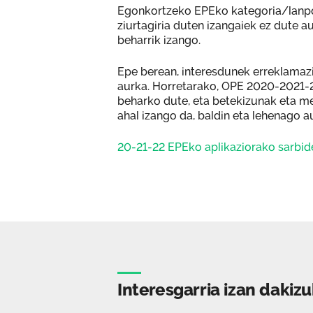
Egonkortzeko EPEko kategoria/lanpos
ziurtagiria duten izangaiek ez dute 
beharrik izango.
Epe berean, interesdunek erreklamaz
aurka. Horretarako, OPE 2020-2021-2
beharko dute, eta betekizunak eta 
ahal izango da, baldin eta lehenago 
20-21-22 EPEko aplikaziorako sarbid
Interesgarria izan dakiz