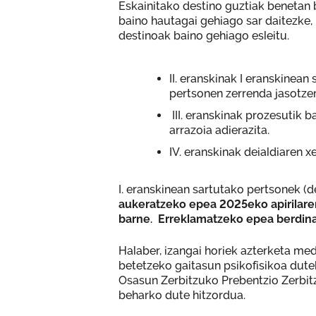
Eskainitako destino guztiak benetan b
baino hautagai gehiago sar daitezke, 
destinoak baino gehiago esleitu.
II. eranskinak I eranskinea
pertsonen zerrenda jasotze
III. eranskinak prozesutik 
arrazoia adierazita.
IV. eranskinak deialdiaren 
I. eranskinean sartutako pertsonek (
aukeratzeko epea 2025eko apirilaren
barne. Erreklamatzeko epea berdina
Halaber, izangai horiek azterketa me
betetzeko gaitasun psikofisikoa dute
Osasun Zerbitzuko Prebentzio Zerbit
beharko dute hitzordua.