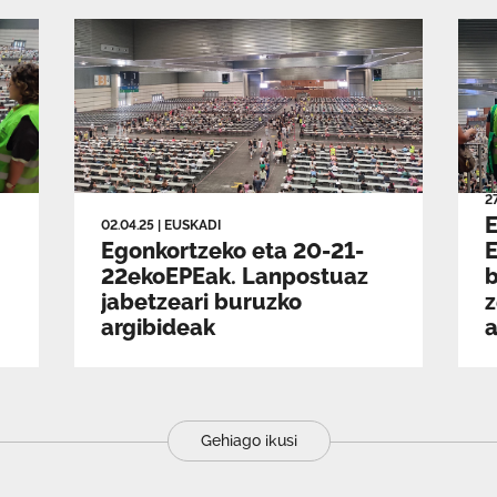
2
02.04.25
|
EUSKADI
Egonkortzeko eta 20-21-
E
22ekoEPEak. Lanpostuaz
jabetzeari buruzko
argibideak
a
Gehiago ikusi