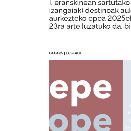
I. eranskinean sartutak
izangaiak) destinoak au
aurkezteko epea 2025eko
23ra arte luzatuko da, b
04.04.25
|
EUSKADI