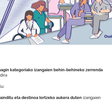
agin kategoriako izangaien behin-behineko zerrenda
dira
tu:
ainditu eta destinoa lortzeko aukera duten
izangaien
.