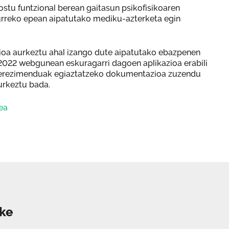
tu funtzional berean gaitasun psikofisikoaren
aurreko epean aipatutako mediku-azterketa egin
ioa aurkeztu ahal izango dute aipatutako ebazpenen
022 webgunean eskuragarri dagoen aplikazioa erabili
merezimenduak egiaztatzeko dokumentazioa zuzendu
aurkeztu bada.
ea
uke