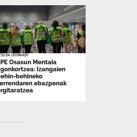
7.11.24
|
EUSKADI
EPE Osasun Mentala
gonkortzea: Izangaien
behin-behineko
zerrendaren ebazpenak
rgitaratzea