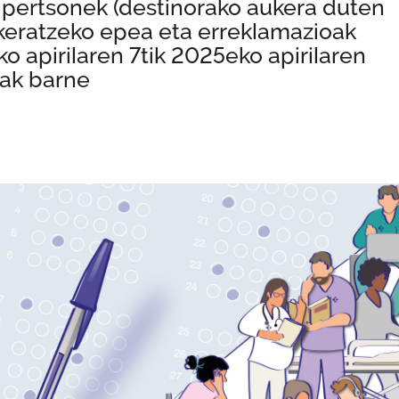
o pertsonek (destinorako aukera duten
keratzeko epea eta erreklamazioak
 apirilaren 7tik 2025eko apirilaren
iak barne