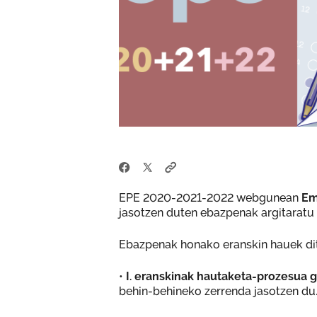
EPE 2020-2021-2022 webgunean
Em
jasotzen duten ebazpenak argitaratu 
Ebazpenak honako eranskin hauek di
•
I. eranskinak hautaketa-prozesua g
behin-behineko zerrenda jasotzen du