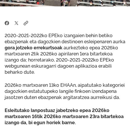
2020-2021-2022ko EPEko izangaien behin betiko
ebazpenak eta dagozkien destinoen esleipenaren aurka
gora jotzeko errekurtsoak
aurkezteko epea 2026ko
martxoaren 2tik 2026ko apirilaren 1era bitartekoa
izango da; horretarako, 2020-2021-2022ko EPEko
webgunean eskuragarri dagoen aplikazioa erabili
beharko dute.
2026ko martxoaren 13ko EHAAn, aipatutako kategoriei
dagozkien estatutupeko langile finkoen izendapena
jasotzen duten ebazpenak argitaratzea aurreikusi da.
Esleitutako lanpostuaz jabetzeko epea 2026ko
martxoaren 16tik 2026ko martxoaren 23ra bitartekoa
izango da, bi egun horiek barne.