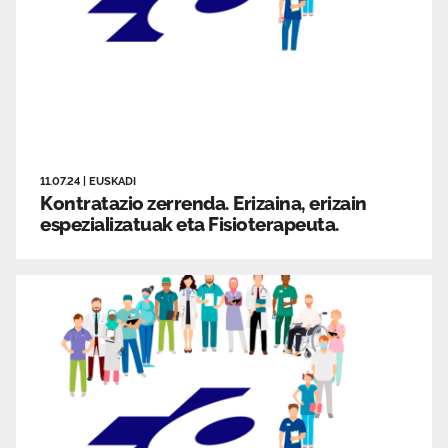
11.07.24
|
EUSKADI
Kontratazio zerrenda. Erizaina, erizain
espezializatuak eta Fisioterapeuta.