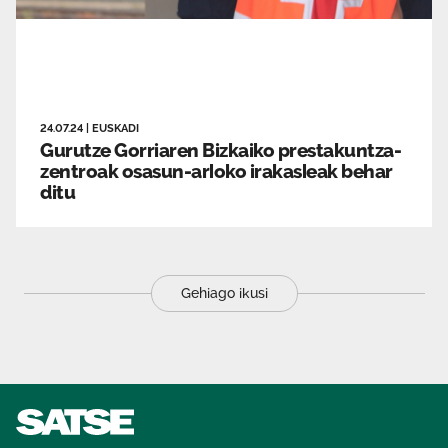
24.07.24
|
EUSKADI
Gurutze Gorriaren Bizkaiko prestakuntza-
zentroak osasun-arloko irakasleak behar
ditu
Gehiago ikusi