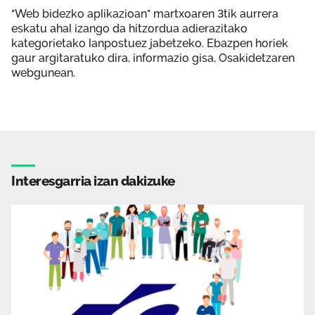
"Web bidezko aplikazioan" martxoaren 3tik aurrera
eskatu ahal izango da hitzordua adierazitako
kategorietako lanpostuez jabetzeko. Ebazpen horiek
gaur argitaratuko dira, informazio gisa, Osakidetzaren
webgunean.
Interesgarria izan dakizuke