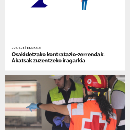
22.07.24
|
EUSKADI
Osakidetzako kontratazio-zerrendak.
Akatsak zuzentzeko iragarkia