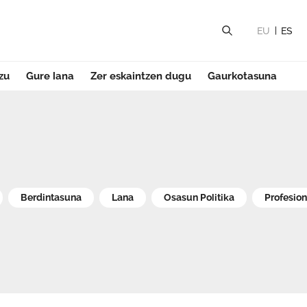
EU
ES
zu
Gure lana
Zer eskaintzen dugu
Gaurkotasuna
di
Berdintasuna
Lana
Osasun Politika
Profesio