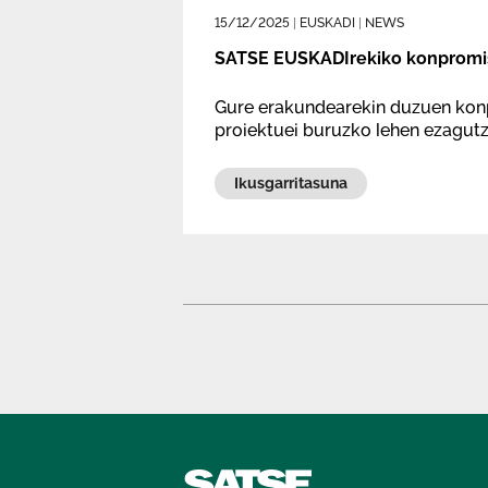
15/12/2025
|
EUSKADI
|
NEWS
​​​​​​SATSE EUSKADIrekiko konpromi
Gure erakundearekin duzuen kon
proiektuei buruzko lehen ezagutz
Ikusgarritasuna