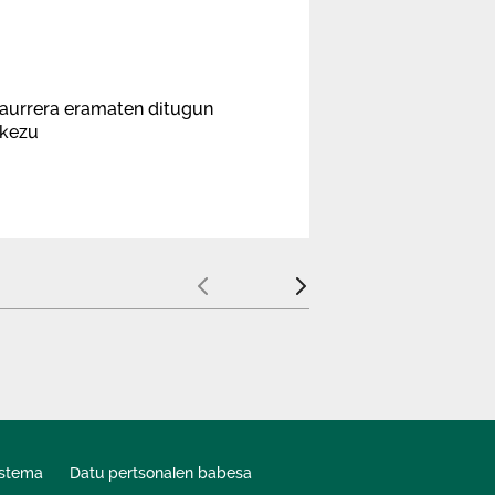
aurrera eramaten ditugun
akezu
Aurrekoa
Hurrengoa
istema
Datu pertsonalen babesa