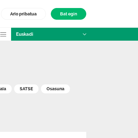
Arlo pribatua
Bat egin
Euskadi
nala
SATSE
Osasuna