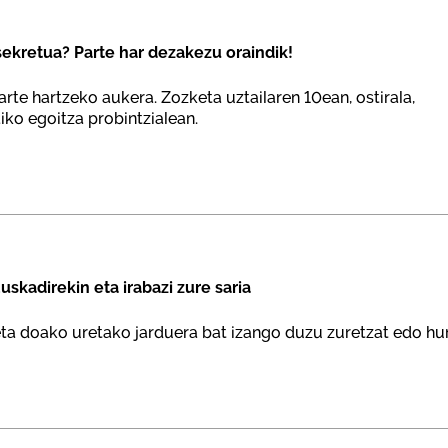
ekretua? Parte har dezakezu oraindik!
arte hartzeko aukera. Zozketa uztailaren 10ean, ostirala,
iko egoitza probintzialean.
skadirekin eta irabazi zure saria
 eta doako uretako jarduera bat izango duzu zuretzat edo hu