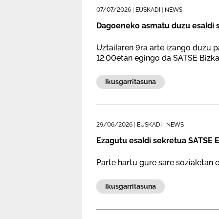
07/07/2026
|
EUSKADI
|
NEWS
Dagoeneko asmatu duzu esaldi s
Uztailaren 9ra arte izango duzu p
12:00etan egingo da SATSE Bizka
Ikusgarritasuna
29/06/2026
|
EUSKADI
|
NEWS
Ezagutu esaldi sekretua SATSE Eu
Parte hartu gure sare sozialetan
Ikusgarritasuna