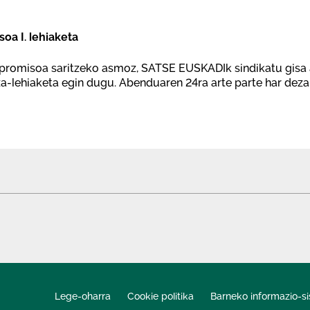
soa I. lehiaketa
promisoa saritzeko asmoz, SATSE EUSKADIk sindikatu gisa 
a-lehiaketa egin dugu. Abenduaren 24ra arte parte har dez
Lege-oharra
Cookie politika
Barneko informazio-s