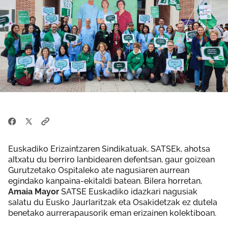
Euskadiko Erizaintzaren Sindikatuak, SATSEk, ahotsa
altxatu du berriro lanbidearen defentsan, gaur goizean
Gurutzetako Ospitaleko ate nagusiaren aurrean
egindako kanpaina-ekitaldi batean. Bilera horretan,
Amaia Mayor
SATSE Euskadiko idazkari nagusiak
salatu du Eusko Jaurlaritzak eta Osakidetzak ez dutela
benetako aurrerapausorik eman erizainen kolektiboan.