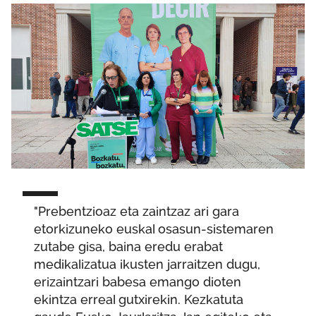
"Prebentzioaz eta zaintzaz ari gara
etorkizuneko euskal osasun-sistemaren
zutabe gisa, baina eredu erabat
medikalizatua ikusten jarraitzen dugu,
erizaintzari babesa emango dioten
ekintza erreal gutxirekin. Kezkatuta