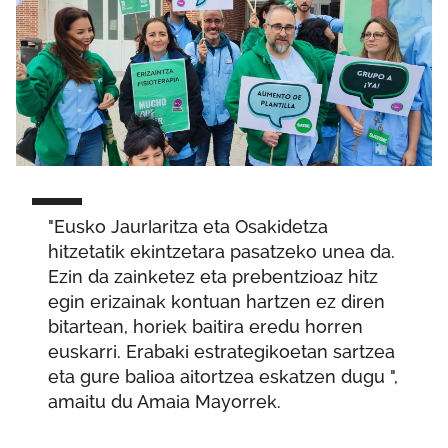
"Eusko Jaurlaritza eta Osakidetza
hitzetatik ekintzetara pasatzeko unea da.
Ezin da zainketez eta prebentzioaz hitz
egin erizainak kontuan hartzen ez diren
bitartean, horiek baitira eredu horren
euskarri. Erabaki estrategikoetan sartzea
eta gure balioa aitortzea eskatzen dugu ",
amaitu du Amaia Mayorrek.