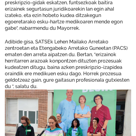
preskripzio-gidak eskatzen, funtsezkoak baitira
erizainek segurtasun juridikoarekin lan egin ahal
izateko, eta ezin hobeto kudea ditzakegun
egoeretarako esku-hartze medikoaren mende egon
gabe", nabarmendu du Mayorrek.
Adibide gisa, SATSEk Lehen Mailako Arretako
zentroetan eta Etengabeko Arretako Guneetan (PACS)
ematen den arreta aipatzen du. Bertan, "erizainok
herritarren arazoak konpontzen dituzten prozesuak
kudeatzen ditugu, baina azken preskripzio-izapidea
oraindik ere medikuen esku dago. Horrek prozesua
geldotzeaz gain, gure gaitasun profesionala gutxiesten
du ", salatu du.