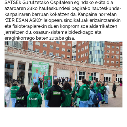
SATSEk Gurutzetako Ospitalean egindako ekitaldia
azaroaren 28ko hauteskundeei begirako hauteskunde-
kanpainaren barruan kokatzen da. Kanpaina horretan,
"ZER ESAN ASKO" lelopean, sindikatuak erizaintzarekin
eta fisioterapiarekin duen konpromisoa aldarrikatzen
jarraitzen du, osasun-sistema bidezkoago eta
eraginkorrago baten zutabe gisa.