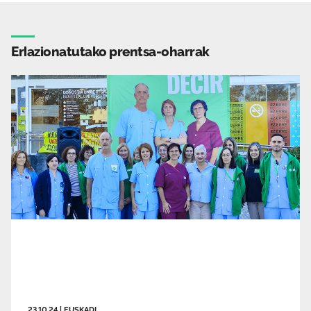
Erlazionatutako prentsa-oharrak
23.10.24
|
EUSKADI