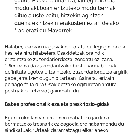
gaude Eusko Jaurlaritza, lan egiteko eta
modu aktiboan entzuteko modu berriak
dituela uste baitu, hitzekin agintzen
duena ekintzekin erakusten ez ari delako
", adierazi du Mayorrek.
Halaber, idazkari nagusiak deitoratu du legegintzaldia
hasi eta hiru hilabetera Osakidetzak oraindik
erizaintzako zuzendariordetza izendatu ez izana:
"Ulertezina da zuzendaritzako beste kargu batzuk
definituta egotea erizaintzako zuzendariordetza argirik
gabe jarraitzen dugun bitartean". Gainera, "erizain
gehiago falta dira Osakidetzako egituretan ardura-
postuak betetzeko", gaineratu du.
Babes profesionalik eza eta preskripzio-gidak
Eguneroko lanean erizainen erabateko jarduna
bermatzeko tresnarik ez dagoela ere nabarmendu du
sindikatuak. "Urteak daramatzagu elkarlaneko