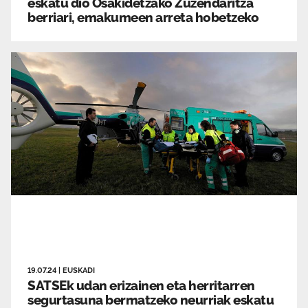
eskatu dio Osakidetzako Zuzendaritza
berriari, emakumeen arreta hobetzeko
19.07.24
|
EUSKADI
SATSEk udan erizainen eta herritarren
segurtasuna bermatzeko neurriak eskatu