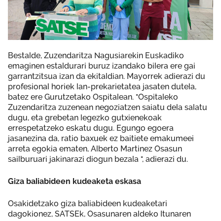
Bestalde, Zuzendaritza Nagusiarekin Euskadiko
emaginen estaldurari buruz izandako bilera ere gai
garrantzitsua izan da ekitaldian. Mayorrek adierazi du
profesional horiek lan-prekarietatea jasaten dutela,
batez ere Gurutzetako Ospitalean. "Ospitaleko
Zuzendaritza zuzenean negoziatzen saiatu dela salatu
dugu, eta grebetan legezko gutxienekoak
errespetatzeko eskatu dugu. Egungo egoera
jasanezina da, ratio baxuek ez baitiete emakumeei
arreta egokia ematen, Alberto Martinez Osasun
sailburuari jakinarazi diogun bezala ", adierazi du.
Giza baliabideen kudeaketa eskasa
Osakidetzako giza baliabideen kudeaketari
dagokionez, SATSEk, Osasunaren aldeko Itunaren