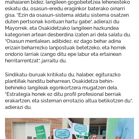
mahaiaren bidez, langileen gogobetetzea lehenesteko
eskatu du, osasun-eredu eraginkor baterako oinarri
gisa. "Ezin da osasun-sistema aldatu sistema osatzen
duten pertsonak kontuan hartu gabe", adierazi du
Mayorrek, eta Osakidetzako langileen hazkundea
kategorien artean desberdina izaten ari dela salatu du.
"Osasun mentalean, adibidez, ez dago behar adina
erizain beharrezko lanpostuak betetzeko, eta horrek
ondorio larriak izango ditu epe labur eta ertainean
herritarrentzat", jarraitu du.
Sindikatu-buruak kritikatu du, halaber, egiturazko
plantillak handitu beharrean, Osakidetza behin-
behineko langileak egonkortzera mugatzen dela.
"Estrategia honek ez ditu profil profesional berriak
erakartzen, eta sisteman errotazio altua betikotzen du",
adierazi du.