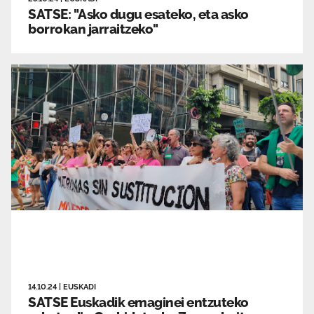
SATSE: "Asko dugu esateko, eta asko
borrokan jarraitzeko"
14.10.24
|
EUSKADI
SATSE Euskadik emaginei entzuteko