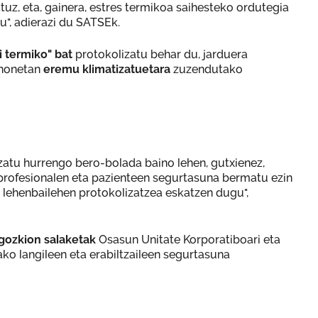
tuz, eta, gainera, estres termikoa saihesteko ordutegia
u", adierazi du SATSEk.
i termiko" bat
protokolizatu behar du, jarduera
 honetan
eremu klimatizatuetara
zuzendutako
zatu hurrengo bero-bolada baino lehen, gutxienez,
, profesionalen eta pazienteen segurtasuna bermatu ezin
 lehenbailehen protokolizatzea eskatzen dugu",
agozkion salaketak
Osasun Unitate Korporatiboari eta
ako langileen eta erabiltzaileen segurtasuna