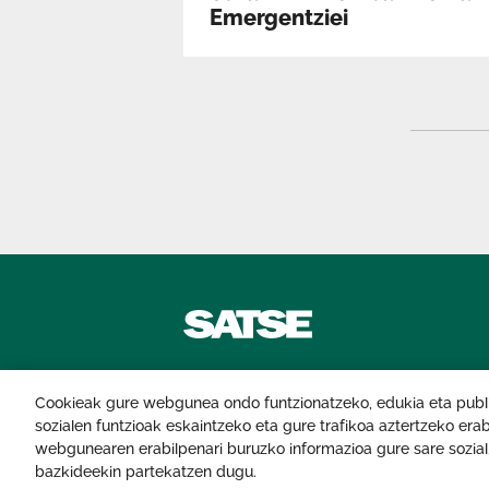
Emergentziei
Cookieak gure webgunea ondo funtzionatzeko, edukia eta publiz
Kontaktatu
sozialen funtzioak eskaintzeko eta gure trafikoa aztertzeko erab
webgunearen erabilpenari buruzko informazioa gure sare sozial, p
© 2026 Erizaintza Sindikatua. Eskubide guz
bazkideekin partekatzen dugu.