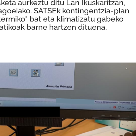
keta aurkeztu ditu Lan Ikuskaritzan,
agoelako. SATSEk kontingentzia-plan
termiko" bat eta klimatizatu gabeko
atikoak barne hartzen dituena.