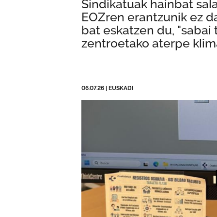
Sindikatuak hainbat sala
EOZren erantzunik ez d
bat eskatzen du, "sabai 
zentroetako aterpe klim
06.07.26
|
EUSKADI