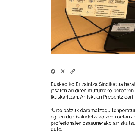
Euskadiko Erizaintza Sindikatua hara
jasaten ari diren muturreko beroaren
Ikuskaritzan, Arriskuen Prebentzioari 
"Urte batzuk daramatzagu tenperatura
egiten du Osakidetzako zentroetan as
profesionalen osasunerako arriskutsua
dute.