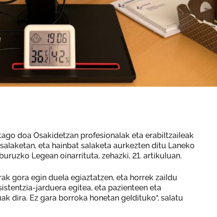
tago doa Osakidetzan profesionalak eta erabiltzaileak
 salaketan, eta hainbat salaketa aurkezten ditu Laneko
buruzko Legean oinarrituta, zehazki, 21. artikuluan.
k gora egin duela egiaztatzen, eta horrek zaildu
istentzia-jarduera egitea, eta pazienteen eta
k dira. Ez gara borroka honetan geldituko", salatu