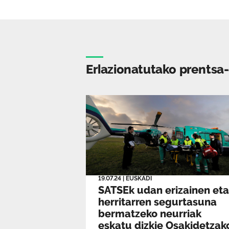
Erlazionatutako prentsa
19.07.24
|
EUSKADI
SATSEk udan erizainen eta
herritarren segurtasuna
bermatzeko neurriak
eskatu dizkie Osakidetzak