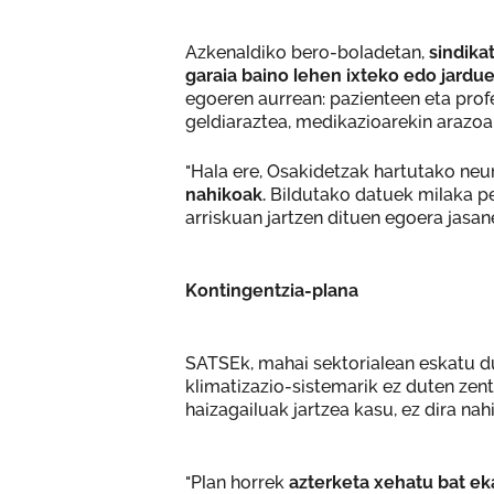
Azkenaldiko bero-boladetan,
sindika
garaia baino lehen ixteko edo jardue
egoeren aurrean: pazienteen eta pro
geldiaraztea, medikazioarekin arazoak
"Hala ere, Osakidetzak hartutako neu
nahikoak.
Bildutako datuek milaka pe
arriskuan jartzen dituen egoera jasan
Kontingentzia-plana
SATSEk, mahai sektorialean eskatu du
klimatizazio-sistemarik ez duten zent
haizagailuak jartzea kasu, ez dira nah
"Plan horrek
azterketa xehatu bat ek