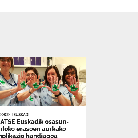
2.03.24
|
EUSKADI
ATSE Euskadik osasun-
rloko erasoen aurkako
nplikazio handiagoa