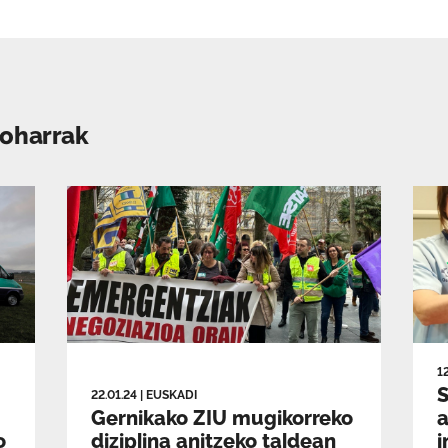
-oharrak
1
S
22.01.24
|
EUSKADI
Gernikako ZIU mugikorreko
a
o
diziplina anitzeko taldean
i