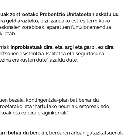
tuak zentroetako Prebentzio Unitateetan eskatu du
ra geldiarazteko,
bizi izandako estres termikoko
fesionalen zorabioak, aparatuen funtzionamendua
, etab.
rriak
inprobisatuak dira, eta, argi eta garbi, ez dira
rtsonen asistentzia-kalitatea eta segurtasuna
ezina erakusten dute", azaldu dute.
en bezala, kontingentzia-plan bat behar du
roetarako, eta "hartutako neurriak, estoreak edo
ikoak eta ez dira eraginkorrak".
arri behar du
berekin, beroaren arloan gatazkatsuenak