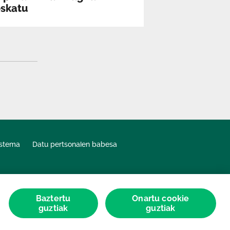
eskatu
istema
Datu pertsonalen babesa
Baztertu
Onartu cookie
guztiak
guztiak