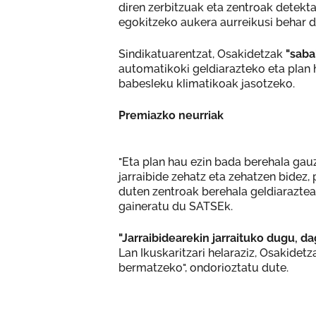
diren zerbitzuak eta zentroak detekta
egokitzeko aukera aurreikusi behar d
Sindikatuarentzat, Osakidetzak
"saba
automatikoki geldiarazteko eta plan
babesleku klimatikoak jasotzeko.
Premiazko neurriak
"Eta plan hau ezin bada berehala gau
jarraibide zehatz eta zehatzen bidez
duten zentroak berehala geldiaraztea
gaineratu du SATSEk.
"Jarraibidearekin jarraituko dugu, d
Lan Ikuskaritzari helaraziz, Osakidetz
bermatzeko", ondorioztatu dute.