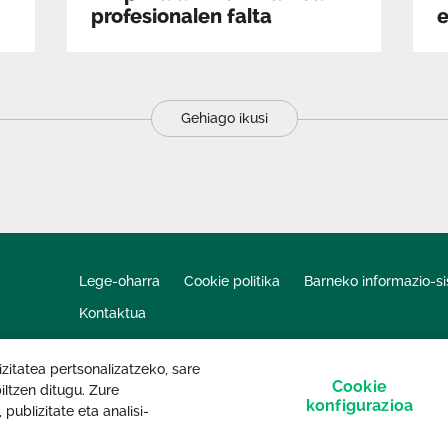
profesionalen falta
Gehiago ikusi
Lege-oharra
Cookie politika
Barneko informazio-s
Kontaktua
itatea pertsonalizatzeko, sare
Cookie
iltzen ditugu. Zure
konfigurazioa
ublizitate eta analisi-
tiak erreserbatuta.